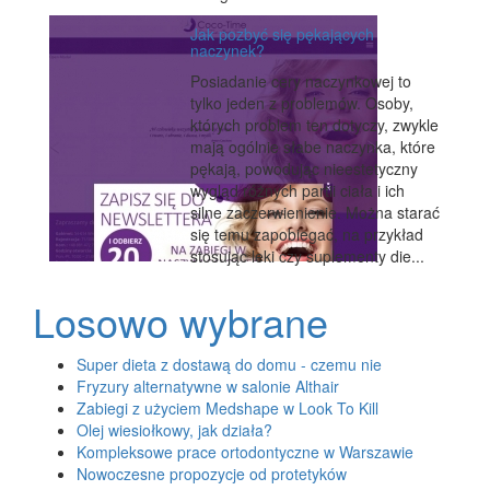
Jak pozbyć się pękających
naczynek?
Posiadanie cery naczynkowej to
tylko jeden z problemów. Osoby,
których problem ten dotyczy, zwykle
mają ogólnie słabe naczynka, które
pękają, powodując nieestetyczny
wygląd różnych partii ciała i ich
silne zaczerwienienie. Można starać
się temu zapobiegać, na przykład
stosując leki czy suplementy die...
Losowo wybrane
Super dieta z dostawą do domu - czemu nie
Fryzury alternatywne w salonie Althair
Zabiegi z użyciem Medshape w Look To Kill
Olej wiesiołkowy, jak działa?
Kompleksowe prace ortodontyczne w Warszawie
Nowoczesne propozycje od protetyków