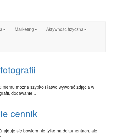
ka
Marketing
Aktywność fizyczna
otografii
ęki niemu można szybko i łatwo wywołać zdjęcia w
rafii, dodawanie...
ie cennik
najduje się bowiem nie tylko na dokumentach, ale
...