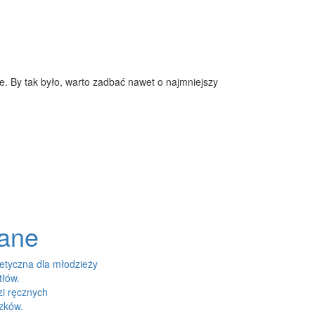
. By tak było, warto zadbać nawet o najmniejszy
dane
tyczna dla młodzieży
tłów.
zi ręcznych
szków.