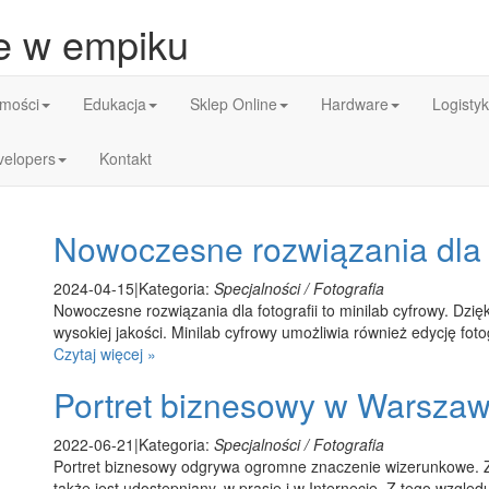
je w empiku
mości
Edukacja
Sklep Online
Hardware
Logisty
velopers
Kontakt
Nowoczesne rozwiązania dla f
2024-04-15
|
Kategoria:
Specjalności / Fotografia
Nowoczesne rozwiązania dla fotografii to minilab cyfrowy. Dzi
wysokiej jakości. Minilab cyfrowy umożliwia również edycję fotog
Czytaj więcej »
Portret biznesowy w Warszaw
2022-06-21
|
Kategoria:
Specjalności / Fotografia
Portret biznesowy odgrywa ogromne znaczenie wizerunkowe. Z
także jest udostępniany, w prasie i w Internecie. Z tego względu