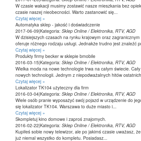
W czasie wakacji musimy zostawić nasze mieszkania bez opieki,
czasie naszej nieobecności. Warto zastanowić się...
Czytaj więcej »
Automatyka sklep - jakość i doświadczenie
2017-06-09
|
Kategoria:
Sklep Online / Elektronika, RTV, AGD
W dzisiejszych czasach na rynku krajowym oraz zagranicznym is
oferuje różnego rodzaju usługi. Jednakże trudno jest znaleźć p
Czytaj więcej »
Produkty firmy becker w sklepie bmobile
2016-03-15
|
Kategoria:
Sklep Online / Elektronika, RTV, AGD
Wielka moda na nowe technologie trwa na całym świecie. Cały 
nowych technologii. Jednym z niepodważalnych hitów ostatnich.
Czytaj więcej »
Lokalizator TK104 użyteczny dla firm
2016-03-04
|
Kategoria:
Sklep Online / Elektronika, RTV, AGD
Wiele osób pranie wyposażyć swój pojazd w urządzenie do jego 
się lokalizator TK104. Warszawa to duże miasto i...
Czytaj więcej »
Skompletuj kino domowe i zaproś znajomych.
2016-02-22
|
Kategoria:
Sklep Online / Elektronika, RTV, AGD
Kupiłeś sobie nowy telewizor, ale po jakimś czasie uważasz, 
już niemal wszystko do kompletu. Posiadasz...