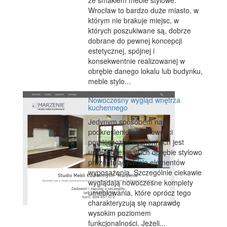
ze smakiem meble stylowe.
Wrocław to bardzo duże miasto, w
którym nie brakuje miejsc, w
których poszukiwane są, dobrze
dobrane do pewnej koncepcji
estetycznej, spójnej i
konsekwentnie realizowanej w
obrębie danego lokalu lub budynku,
meble stylo...
Nowoczesny wygląd wnętrza
kuchennego
Jedynym sposobem na
podkreślenie wyjątkowości
pomieszczeń kuchennych jest
umieszczenie w ich obrębie stylowo
prezentujących się elementów
wyposażenia. Szczególnie ciekawie
wyglądają nowoczesne komplety
umeblowania, które oprócz tego
charakteryzują się naprawdę
wysokim poziomem
funkcjonalności. Jeżeli...