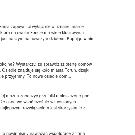
ania zapewni ci wyłącznie o uznanej marce
, która na swoim koncie ma wiele kluczowych
s jest naszym najnowszym dziełem. Kupując w nim
spokojne? Wystarczy, że sprawdzisz ofertę domów
siedle znajduje się koło miasta Toruń, dzięki
ie przyjemny. To nowe osiedle dom...
ej można zobaczyć grzejniki umieszczone pod
o, że okna we współcześnie wznoszonych
 najlepszym rozwiązaniem jest skorzystanie z
, to powinniśmy nawiązać współpracę z firmą