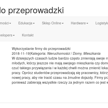
do przeprowadzki
mości
Edukacja
Sklep Online
Hardware
Logisty
velopers
Kontakt
Wykorzystanie firmy do przeprowadzki
2018-11-19
|
Kategoria:
Nieruchomości / Domy, Mieszkania
W dzisiejszych czasach ludzie bardzo często zmieniają swoje 
młodych, którzy jeszcze nie mają swojego mieszkania czy dom
czuć takiego przywiązania i w każdej chwili można zmienić lo
pracy. Oprócz studentów przeprowadzają się pracownicy, którzy 
nowej pracy, aby nie tracić czasu na żmudne dojazdy. Firmy p
ponieważ zabierają wszystkie rzeczy za jednym razem co jest