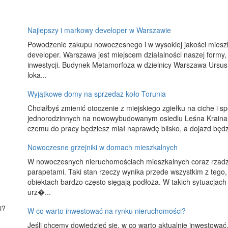
Najlepszy i markowy developer w Warszawie
Powodzenie zakupu nowoczesnego i w wysokiej jakości mieszk
developer. Warszawa jest miejscem działalności naszej formy
inwestycji. Budynek Metamorfoza w dzielnicy Warszawa Ursu
loka...
Wyjątkowe domy na sprzedaż koło Torunia
Chciałbyś zmienić otoczenie z miejskiego zgiełku na ciche i 
jednorodzinnych na nowowybudowanym osiedlu Leśna Kraina. O
czemu do pracy będziesz miał naprawdę blisko, a dojazd będz
Nowoczesne grzejniki w domach mieszkalnych
W nowoczesnych nieruchomościach mieszkalnych coraz rzadzi
parapetami. Taki stan rzeczy wynika przede wszystkim z teg
obiektach bardzo często sięgają podłoża. W takich sytuacjach
urz�...
W co warto inwestować na rynku nieruchomości?
Jeśli chcemy dowiedzieć się, w co warto aktualnie inwestować