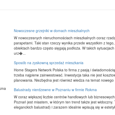
Nowoczesne grzejniki w domach mieszkalnych
W nowoczesnych nieruchomościach mieszkalnych coraz rzadzi
parapetami. Taki stan rzeczy wynika przede wszystkim z teg
obiektach bardzo często sięgają podłoża. W takich sytuacjach
urz�...
Sposób na zyskowną sprzedaż mieszkania
Home Stagers Network Polska to firma z pasją i świadomości
trzeba najpierw zainwestować. Inwestycja taka nie jest kosz
planowania. Niezbędna jest również wiedza na temat nowego ro
Balustrady nierdzewne w Poznaniu w firmie Rokma
W coraz większej liczbie centrów handlowych lub biznesowych
Poznań jest miastem, w którym ten trend także jest widoczny.
eleganckich balustrad) i zarazem idealnie wpisują się w estetykę