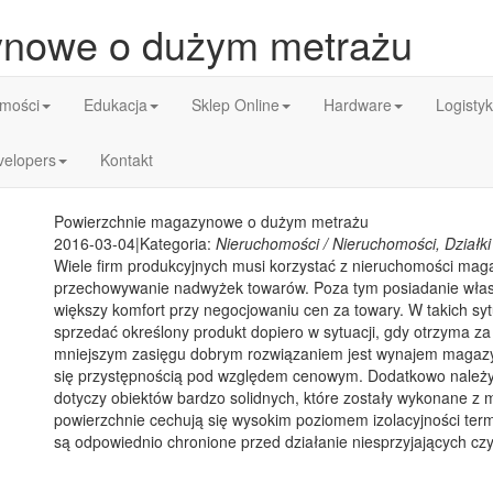
ynowe o dużym metrażu
mości
Edukacja
Sklep Online
Hardware
Logisty
velopers
Kontakt
Powierzchnie magazynowe o dużym metrażu
2016-03-04
|
Kategoria:
Nieruchomości / Nieruchomości, Działki
Wiele firm produkcyjnych musi korzystać z nieruchomości mag
przechowywanie nadwyżek towarów. Poza tym posiadanie wła
większy komfort przy negocjowaniu cen za towary. W takich s
sprzedać określony produkt dopiero w sytuacji, gdy otrzyma z
mniejszym zasięgu dobrym rozwiązaniem jest wynajem magazy
się przystępnością pod względem cenowym. Dodatkowo należ
dotyczy obiektów bardzo solidnych, które zostały wykonane z 
powierzchnie cechują się wysokim poziomem izolacyjności ter
są odpowiednio chronione przed działanie niesprzyjających c