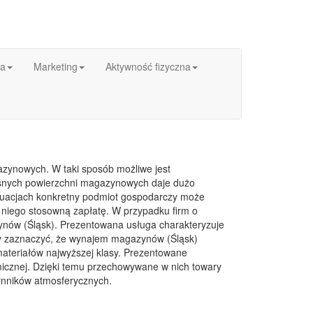
ka
Marketing
Aktywność fizyczna
azynowych. W taki sposób możliwe jest
snych powierzchni magazynowych daje dużo
ytuacjach konkretny podmiot gospodarczy może
a niego stosowną zapłatę. W przypadku firm o
nów (Śląsk). Prezentowana usługa charakteryzuje
y zaznaczyć, że wynajem magazynów (Śląsk)
materiałów najwyższej klasy. Prezentowane
micznej. Dzięki temu przechowywane w nich towary
zynników atmosferycznych.