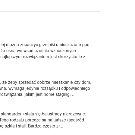
ej można zobaczyć grzejniki umieszczone pod
o, że okna we współcześnie wznoszonych
 najlepszym rozwiązaniem jest skorzystanie z
ą, że żeby sprzedać dobrze mieszkanie czy dom,
towna, wymaga jedynie rozsądku i odpowiedniego
związania, jakim jest home staging. ...
 standardem staja się balustrady nierdzewne.
 Tego rodzaju poręcze są najtańsze (spośród
 szkła i stali. Bardzo często zr...