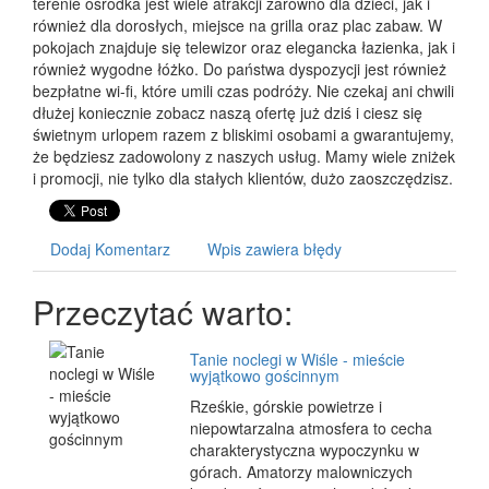
terenie ośrodka jest wiele atrakcji zarówno dla dzieci, jak i
również dla dorosłych, miejsce na grilla oraz plac zabaw. W
pokojach znajduje się telewizor oraz elegancka łazienka, jak i
również wygodne łóżko. Do państwa dyspozycji jest również
bezpłatne wi-fi, które umili czas podróży. Nie czekaj ani chwili
dłużej koniecznie zobacz naszą ofertę już dziś i ciesz się
świetnym urlopem razem z bliskimi osobami a gwarantujemy,
że będziesz zadowolony z naszych usług. Mamy wiele zniżek
i promocji, nie tylko dla stałych klientów, dużo zaoszczędzisz.
Dodaj Komentarz
Wpis zawiera błędy
Przeczytać warto:
Tanie noclegi w Wiśle - mieście
wyjątkowo gościnnym
Rześkie, górskie powietrze i
niepowtarzalna atmosfera to cecha
charakterystyczna wypoczynku w
górach. Amatorzy malowniczych