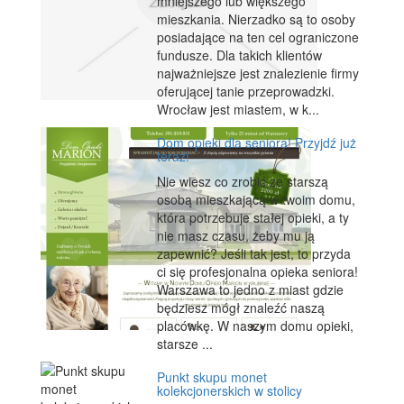
mniejszego lub większego
mieszkania. Nierzadko są to osoby
posiadające na ten cel ograniczone
fundusze. Dla takich klientów
najważniejsze jest znalezienie firmy
oferującej tanie przeprowadzki.
Wrocław jest miastem, w k...
Dom opieki dla seniora! Przyjdź już
teraz!
Nie wiesz co zrobić ze starszą
osobą mieszkającą w twoim domu,
która potrzebuje stałej opieki, a ty
nie masz czasu, żeby mu ją
zapewnić? Jeśli tak jest, to przyda
ci się profesjonalna opieka seniora!
Warszawa to jedno z miast gdzie
będziesz mógł znaleźć naszą
placówkę. W naszym domu opieki,
starsze ...
Punkt skupu monet
kolekcjonerskich w stolicy