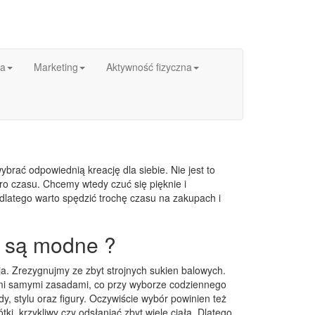
ka
Marketing
Aktywność fizyczna
brać odpowiednią kreację dla siebie. Nie jest to
o czasu. Chcemy wtedy czuć się pięknie i
 dlatego warto spędzić trochę czasu na zakupach i
i są modne ?
ja. Zrezygnujmy ze zbyt strojnych sukien balowych.
ymi samymi zasadami, co przy wyborze codziennego
, stylu oraz figury. Oczywiście wybór powinien też
ki, krzykliwy czy odsłaniać zbyt wiele ciała. Dlatego