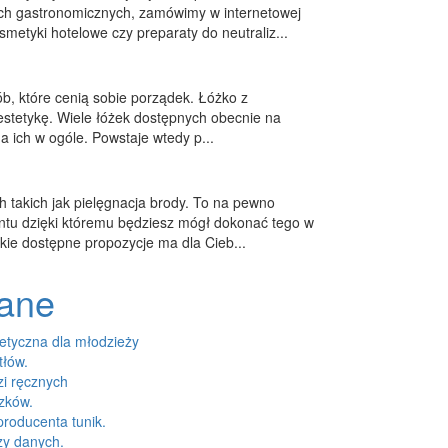
ach gastronomicznych, zamówimy w internetowej
metyki hotelowe czy preparaty do neutraliz...
ób, które cenią sobie porządek. Łóżko z
estetykę. Wiele łóżek dostępnych obecnie na
da ich w ogóle. Powstaje wtedy p...
h takich jak pielęgnacja brody. To na pewno
ntu dzięki któremu będziesz mógł dokonać tego w
kie dostępne propozycje ma dla Cieb...
dane
tyczna dla młodzieży
tłów.
zi ręcznych
szków.
roducenta tunik.
zy danych.