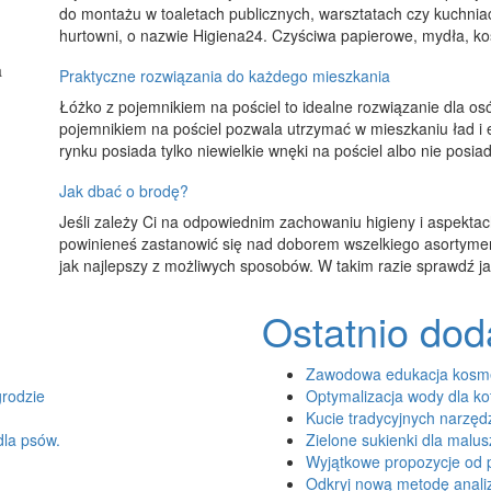
do montażu w toaletach publicznych, warsztatach czy kuchni
hurtowni, o nazwie Higiena24. Czyściwa papierowe, mydła, kos
Praktyczne rozwiązania do każdego mieszkania
Łóżko z pojemnikiem na pościel to idealne rozwiązanie dla os
pojemnikiem na pościel pozwala utrzymać w mieszkaniu ład i 
rynku posiada tylko niewielkie wnęki na pościel albo nie posia
Jak dbać o brodę?
Jeśli zależy Ci na odpowiednim zachowaniu higieny i aspektac
powinieneś zastanowić się nad doborem wszelkiego asortyme
jak najlepszy z możliwych sposobów. W takim razie sprawdź ja
Ostatnio do
Zawodowa edukacja kosme
rodzie
Optymalizacja wody dla ko
Kucie tradycyjnych narzęd
la psów.
Zielone sukienki dla malu
Wyjątkowe propozycje od p
Odkryj nową metodę anali