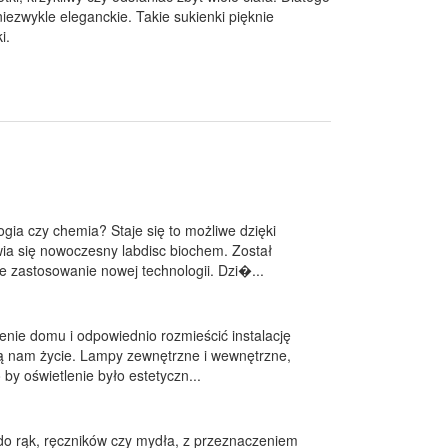
iezwykle eleganckie. Takie sukienki pięknie
i.
ogia czy chemia? Staje się to możliwe dzięki
wia się nowoczesny labdisc biochem. Został
e zastosowanie nowej technologii. Dzi�...
enie domu i odpowiednio rozmieścić instalację
ją nam życie. Lampy zewnętrzne i wewnętrzne,
 by oświetlenie było estetyczn...
do rąk, ręczników czy mydła, z przeznaczeniem