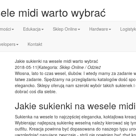
sele midi warto wybrać
mości
Edukacja
Sklep Online
Hardware
Logisty
velopers
Kontakt
Jakie sukienki na wesele midi warto wybrać
2018-05-11
|
Kategoria:
Sklep Online / Odzież
Wiosna, lato to czas wesel, ślubów. I wtedy mamy za zadanie wy
łatwe zadanie. Spędzamy na przeglądaniu katalogów dość spor
elegancko. Sklepy oferują nam szeroki wybór takich sukienek i
dobrać coś dla siebie.
Jakie sukienki na wesele mid
Sukienka na wesele to najczęściej elegancka, koktajlowa kreac
Wybierając najlepszą sukienkę weselną należy kierować się t
outfitu. Kreacja powinna być dopasowana do naszego typu urody
uwzględniać panujące zwyczaje - strój nie powinien być zbyt krót