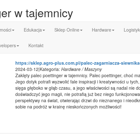
ger w tajemnicy
mości
Edukacja
Sklep Online
Hardware
Logisty
velopers
Kontakt
https://sklep.agro-plus.com.pl/palec-zagarniacza-siewnik
2024-03-12
|
Kategoria:
Hardware / Maszyny
Zaklęty palec poettinger w tajemnicy. Palec poettinger, choć 
Jego dotyk potrafi wyzwolić fale inspiracji i kreatywności u tych
sięga głęboko w głąb czasu, a jego właściwości są nadal nie do
doświadczyć jego magii, nie potrafią już bez niego funkcjonow
perspektywy na świat, otwierając drzwi do nieznanego i nieodkr
sobie na podróż w krainę nieskończonych możliwości!