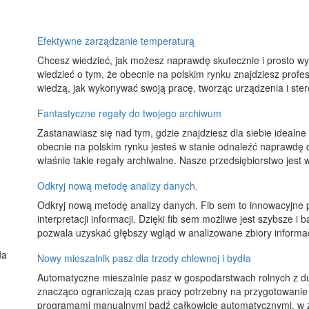
Efektywne zarządzanie temperaturą
Chcesz wiedzieć, jak możesz naprawdę skutecznie i prosto w
wiedzieć o tym, że obecnie na polskim rynku znajdziesz profes
wiedzą, jak wykonywać swoją pracę, tworząc urządzenia i stero
Fantastyczne regały do twojego archiwum
Zastanawiasz się nad tym, gdzie znajdziesz dla siebie idealne
obecnie na polskim rynku jesteś w stanie odnaleźć naprawdę do
właśnie takie regały archiwalne. Nasze przedsiębiorstwo jest 
Odkryj nową metodę analizy danych.
Odkryj nową metodę analizy danych. Fib sem to innowacyjne p
interpretacji informacji. Dzięki fib sem możliwe jest szybsze i
pozwala uzyskać głębszy wgląd w analizowane zbiory informacj
Nowy mieszalnik pasz dla trzody chlewnej i bydła
Automatyczne mieszalnie pasz w gospodarstwach rolnych z duż
znacząco ograniczają czas pracy potrzebny na przygotowanie 
programami manualnymi bądź całkowicie automatycznymi, w z