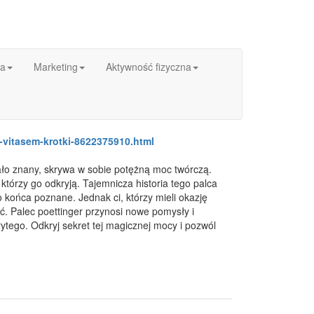
ka
Marketing
Aktywność fizyczna
a-vitasem-krotki-8622375910.html
mało znany, skrywa w sobie potężną moc twórczą.
, którzy go odkryją. Tajemnicza historia tego palca
 końca poznane. Jednak ci, którzy mieli okazję
ać. Palec poettinger przynosi nowe pomysły i
ytego. Odkryj sekret tej magicznej mocy i pozwól