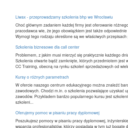
Liwax - przeprowadzamy szkolenia bhp we Wrocławiu
Choć głównym zadaniem każdej firmy jest oferowanie różnego 
pracodawca wie, że jego obowiązkiem jest także odpowiednie
Wymogi tego rodzaju określone są we właściwych przepisach 
Szkolenia biznesowe dla call center
Problemem, z jakim musi mierzyć się praktycznie każdego dnia
Szkolenia otwarte bądź zamknięte, których przedmiotem jest 
CC Training, obecną na rynku szkoleń sprzedażowych od wielu la
Kursy o różnych parametrach
W ofercie naszego centrum edukacyjnego można znaleźć bardz
zawodowych. Chodzi m.in. o szkolenia pozwalające uzyskać 
zawodów. Przykładem bardzo popularnego kursu jest szkoleni
szkoleni...
Oferujemy pomoc w pisaniu pracy dyplomowej
Poszukujesz pomocy w pisaniu pracy dyplomowej, inżynierskiej
wsparcia profesjonalistów, którzy posiadają w tym już bogate d