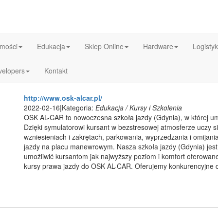
mości
Edukacja
Sklep Online
Hardware
Logisty
velopers
Kontakt
http://www.osk-alcar.pl/
2022-02-16
|
Kategoria:
Edukacja / Kursy i Szkolenia
OSK AL-CAR to nowoczesna szkoła jazdy (Gdynia), w której um
Dzięki symulatorowi kursant w bezstresowej atmosferze uczy się
wzniesieniach i zakrętach, parkowania, wyprzedzania i omijan
jazdy na placu manewrowym. Nasza szkoła jazdy (Gdynia) j
umożliwić kursantom jak najwyższy poziom i komfort oferowan
kursy prawa jazdy do OSK AL-CAR. Oferujemy konkurencyjne 